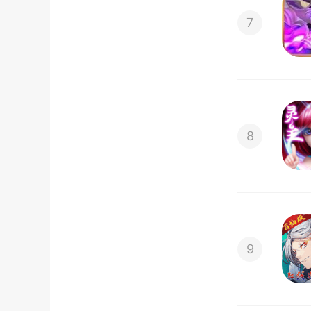
7
8
9