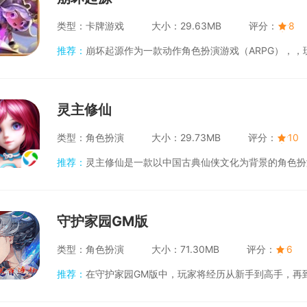
类型：
卡牌游戏
大小：
29.63MB
评分：
8
推荐：
崩坏起源作为一款动作角色扮演游戏（ARPG），，玩家将扮演不同的角色，穿越各种风格迥异的世界，与强大的敌人进行战斗。
灵主修仙
类型：
角色扮演
大小：
29.73MB
评分：
10
推荐：
灵主修仙是一款以中国古典仙侠文化为背景的角色扮演游戏。玩家扮演一名修仙者，通过修炼、探险、战斗和结交仙友等方式，在庞
守护家园GM版
类型：
角色扮演
大小：
71.30MB
评分：
6
推荐：
在守护家园GM版中，玩家将经历从新手到高手，再到战场英雄的转变。游戏内精心设计的数百个关卡，不仅考验玩家策略布局的能