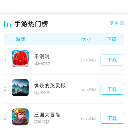
手游热门榜
更多
游戏
大小
下载
乐消消
1
下载
26.40MB
休闲益智
饥饿的英灵殿
2
下载
82.50MB
模拟经营
三国大冒险
3
下载
97.15MB
策略塔防