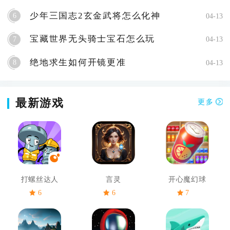
少年三国志2玄金武将怎么化神
6
04-13
宝藏世界无头骑士宝石怎么玩
7
04-13
绝地求生如何开镜更准
8
04-13
最新游戏
更多
打螺丝达人
言灵
开心魔幻球
6
6
7