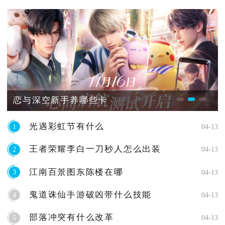
恋与深空新手养哪些卡
光遇彩虹节有什么
1
04-13
王者荣耀李白一刀秒人怎么出装
2
04-13
江南百景图东陈楼在哪
3
04-13
鬼道诛仙手游破凶带什么技能
4
04-13
部落冲突有什么改革
5
04-13