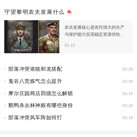
守望黎明农夫发展什么
农夫发展核心是依托强大的生产
与保护能力实现稳定资源供给，
而非主动进攻，进入后期后，资
03-19
源和食
部落冲突谁能和龙搭配
03-20
鬼谷八荒炼气怎么提升
03-19
摩尔庄园商店四级怎么解锁
03-19
鹅鸭杀丛林神殿有哪些身份
03-20
部落冲突风车阵如何打
03-19