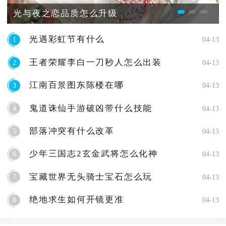
光与夜之恋品质怎么升级
光遇彩虹节有什么
1
04-13
王者荣耀李白一刀秒人怎么出装
2
04-13
江南百景图东陈楼在哪
3
04-13
鬼道诛仙手游破凶带什么技能
4
04-13
部落冲突有什么改革
5
04-13
少年三国志2玄金武将怎么化神
6
04-13
宝藏世界无头骑士宝石怎么玩
7
04-13
绝地求生如何开镜更准
8
04-13