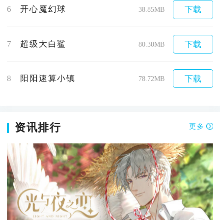
6
开心魔幻球
下载
38.85MB
7
超级大白鲨
下载
80.30MB
8
阳阳速算小镇
下载
78.72MB
资讯排行
更多