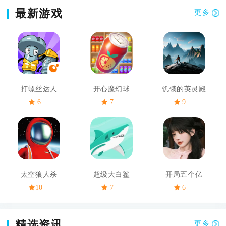
最新游戏
更多
打螺丝达人
开心魔幻球
饥饿的英灵殿
6
7
9
太空狼人杀
超级大白鲨
开局五个亿
10
7
6
精选资讯
更多