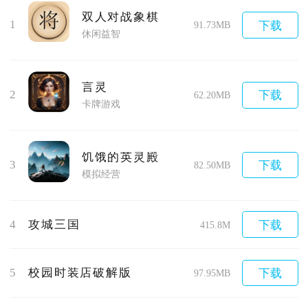
双人对战象棋
1
下载
91.73MB
休闲益智
言灵
2
下载
62.20MB
卡牌游戏
饥饿的英灵殿
3
下载
82.50MB
模拟经营
4
攻城三国
下载
415.8M
5
校园时装店破解版
下载
97.95MB