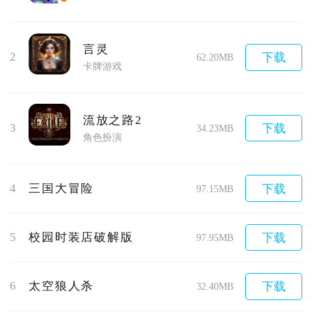
言灵
2
下载
62.20MB
卡牌游戏
流放之路2
3
下载
34.23MB
角色扮演
4
三国大冒险
下载
97.15MB
5
校园时装店破解版
下载
97.95MB
6
太空狼人杀
下载
32.40MB