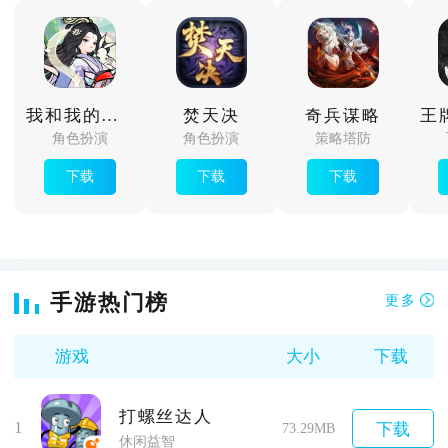
我和我的天宫
焚天决
奇兵谋略
角色扮演
角色扮演
策略塔防
下载
下载
下载
手游热门榜
更多
游戏
大小
下载
打螺丝达人
1
下载
73.29MB
休闲益智