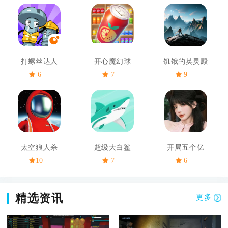
打螺丝达人
开心魔幻球
饥饿的英灵殿
6
7
9
太空狼人杀
超级大白鲨
开局五个亿
10
7
6
精选资讯
更多