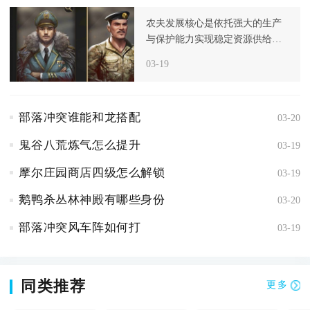
农夫发展核心是依托强大的生产
与保护能力实现稳定资源供给，
而非主动进攻，进入后期后，资
03-19
源和食
部落冲突谁能和龙搭配
03-20
鬼谷八荒炼气怎么提升
03-19
摩尔庄园商店四级怎么解锁
03-19
鹅鸭杀丛林神殿有哪些身份
03-20
部落冲突风车阵如何打
03-19
同类推荐
更多