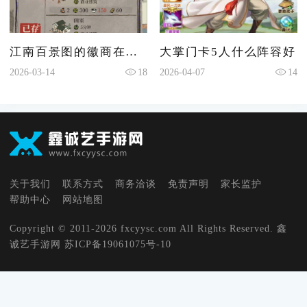
江南百景图的徽商在哪里
大掌门卡5人什么阵容好
2026-03-14
18
2026-04-07
14
关于我们
联系方式
商务洽谈
免责声明
家长监护
帮助中心
网站地图
Copyright © 2011-2026 fxcyysc.com All Rights Reserved. 鑫
诚艺手游网
苏ICP备19061075号-10