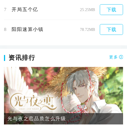
7
开局五个亿
下载
25.25MB
8
阳阳速算小镇
下载
78.72MB
资讯排行
更多
光与夜之恋品质怎么升级