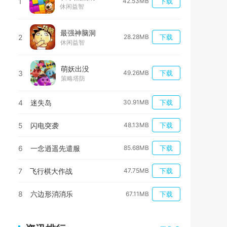
1
42.53MB
下载
休闲益智
最强神脑洞
2
28.28MB
下载
休闲益智
萌妖出没
3
49.26MB
下载
策略塔防
4
迷失岛
30.91MB
下载
5
闪电突袭
48.13MB
下载
6
一念逍遥先遣服
85.68MB
下载
7
飞行棋大作战
47.75MB
下载
8
六边形消消乐
67.11MB
下载