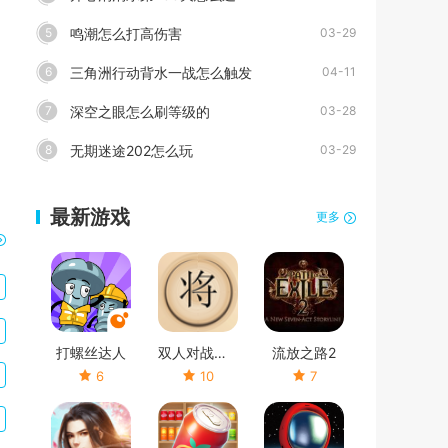
鸣潮怎么打高伤害
5
03-29
三角洲行动背水一战怎么触发
6
04-11
深空之眼怎么刷等级的
7
03-28
无期迷途202怎么玩
8
03-29
最新游戏
更多
打螺丝达人
双人对战象棋
流放之路2
6
10
7