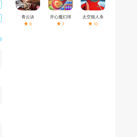
青云诀
开心魔幻球
太空狼人杀
9
7
10