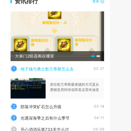
资讯排行
更多
大掌门2暗器阁在哪里
三国志战略
地下城与勇士歌兰蒂斯怎么去
1
03-27
前往歌兰蒂斯最便捷的方式是从
赛丽亚房间传送阵直达雷米迪亚
部落冲突矿石怎么升级
2
03-18
光遇深海季之后有什么季节
3
04-11
开心消消乐第733关怎么过
4
04-09