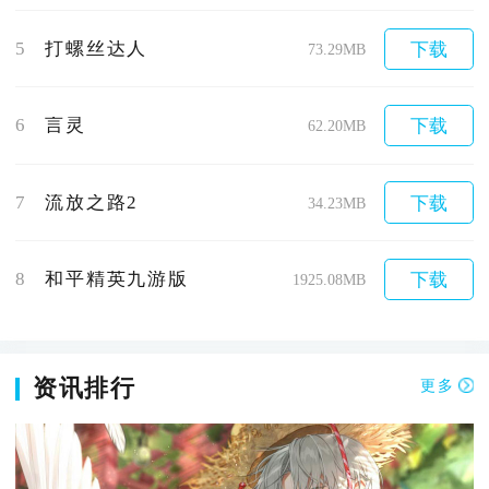
5
打螺丝达人
下载
73.29MB
6
言灵
下载
62.20MB
7
流放之路2
下载
34.23MB
8
和平精英九游版
下载
1925.08MB
资讯排行
更多