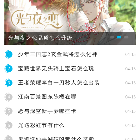
光与夜之恋品质怎么升级
少年三国志2玄金武将怎么化神
1
04-13
宝藏世界无头骑士宝石怎么玩
2
04-13
王者荣耀李白一刀秒人怎么出装
3
04-13
江南百景图东陈楼在哪
4
04-13
恋与深空新手养哪些卡
5
04-13
光遇彩虹节有什么
6
04-13
鬼道诛仙手游破凶带什么技能
7
04-13