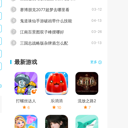
赛博朋克2077超梦去哪里看
5
03-12
鬼道诛仙手游破凶带什么技能
6
04-13
江南百景图双子峰摆哪好
7
03-26
三国志战略版杂牌盾怎么配
8
03-13
最新游戏
更多
打螺丝达人
乐消消
流放之路2
6
10
7