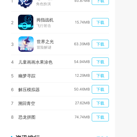
1
93.87MB
下载
角色扮演
拇指战机
2
15.74MB
下载
飞行射击
世界之光
3
63.39MB
下载
冒险解谜
4
儿童画画水果涂色
54.94MB
下载
5
幽梦寻踪
12.29MB
下载
6
解压模拟器
50.46MB
下载
7
溯回青空
27.62MB
下载
8
恐龙拼图
74.74MB
下载