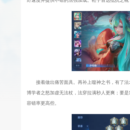
野速度并提供不错的法强加成。鞋子首选抵抗之靴
接着做出痛苦面具。再补上噬神之书，有了法
博学者之怒加虚无法杖，法穿拉满秒人更爽；要是
容错率更高些。