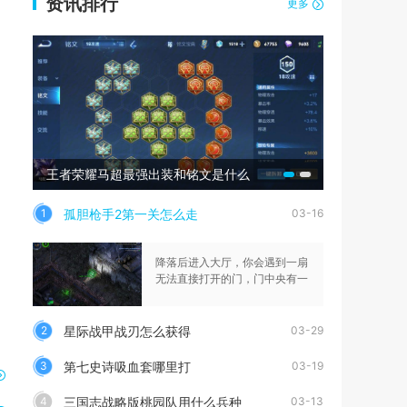
资讯排行
更多
王者荣耀马超最强出装和铭文是什么
古墓丽影崛
孤胆枪手2第一关怎么走
1
03-16
降落后进入大厅，你会遇到一扇
无法直接打开的门，门中央有一
星际战甲战刃怎么获得
2
03-29
第七史诗吸血套哪里打
3
03-19
三国志战略版桃园队用什么兵种
4
03-13