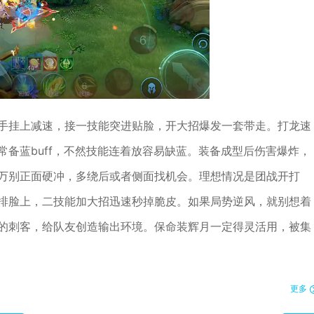
手挂上减速，接一技能突进贴脸，开大招爆发一套带走。打龙速
备蓝buff，不然技能连着放容易缺蓝。装备成型后伤害爆炸，
万别正面硬冲，多绕后或者侧面找机会。理想情况是团战开打
排脸上，二技能加大招迅速秒掉脆皮。如果局势逆风，就别想着
的刺客，给队友创造输出环境。保命装辉月一定得灵活用，被集
更多