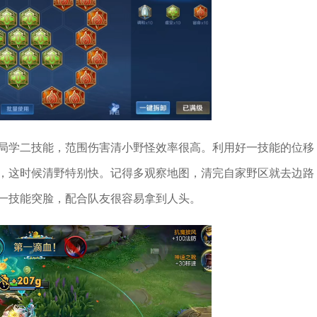
局学二技能，范围伤害清小野怪效率很高。利用好一技能的位移
，这时候清野特别快。记得多观察地图，清完自家野区就去边路
一技能突脸，配合队友很容易拿到人头。