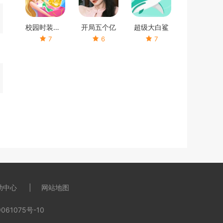
校园时装店破解版
开局五个亿
超级大白鲨
7
6
7
助中心
网站地图
061075号-10